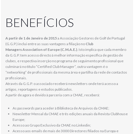
BENEFÍCIOS
A partir de 1 de Janeiro de 2015
a Associação Gestores de Golf de Portugal
(G.G.P.) inclui entre as suas vantagens a filiação no
Club
Managers
Association of Europe (C.M.A.E.)
. Isto implica que cada membro
da G.G.P. tem acesso directo à melhor informação específica de gestão de
clubes, e respectiva inserção no programa de seguimento profissional que
culminará no título “Certified Club Manager”, outra vantagem é o
“networking” de profissionais da mesma área e partilha da rede de contactos
profissionais.
Através da G.G.P. o associado receberá newsletters onde terá acesso a
artigos, reportagens e estudos publicados.
A partir de agora e devido à parceria com a CMAE, receberá:
As passwords para aceder à Biblioteca de Arquivos da CMAE;
Newsletter Mensal da CMAE e três edições anuais da Revista Clubhouse
Europe;
Acesso ao Grupo Exclusivo da CMAE no Linkedin;
Acesso aos emails de mais de 3000 Directores filiados na Europa e