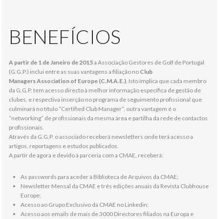
BENEFÍCIOS
A partir de 1 de Janeiro de 2015
a Associação Gestores de Golf de Portugal
(G.G.P.) inclui entre as suas vantagens a filiação no
Club
Managers
Association of Europe (C.M.A.E.)
. Isto implica que cada membro
da G.G.P. tem acesso directo à melhor informação específica de gestão de
clubes, e respectiva inserção no programa de seguimento profissional que
culminará no título “Certified Club Manager”, outra vantagem é o
“networking” de profissionais da mesma área e partilha da rede de contactos
profissionais.
Através da G.G.P. o associado receberá newsletters onde terá acesso a
artigos, reportagens e estudos publicados.
A partir de agora e devido à parceria com a CMAE, receberá:
As passwords para aceder à Biblioteca de Arquivos da CMAE;
Newsletter Mensal da CMAE e três edições anuais da Revista Clubhouse
Europe;
Acesso ao Grupo Exclusivo da CMAE no Linkedin;
Acesso aos emails de mais de 3000 Directores filiados na Europa e