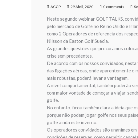
AGGP
29 Abril, 2020
0 comments
Se
Neste segundo webinar GOLF TALKS, convid
pelo mercado de Golfe no Reino Unido e Irlan
como 2 Operadores de referencia dos respec
Nilsson da Easton Golf Suécia.
As grandes questões que procuramos colocar
crise sem precedentes.
De acordo com os nossos convidados, nesta 
das ligações aéreas, onde aparentemente o m
mais robustas, poderá levar a vantagem.
A nível comportamental, também poderão ser
com maior vontade de começar a viajar, sendo
golfe.
No entanto, ficou também clara a ideia que os
porque não podem jogar golfe nos seus paíse
golfe ainda este inverno.
Os operadores convidados são unanimes em c
condições de reservas, como permitir cancel