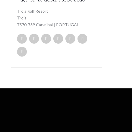
Troia golf Resort
Troia
7570-789 Carvalhal | PORTUGAL