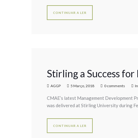
CONTINUAR A LER
Stirling a Success fo
AGGP
5 Março, 2018
0 comments
I
CMAE’s latest Management Development Pro
was delivered at Stirling University during F
CONTINUAR A LER